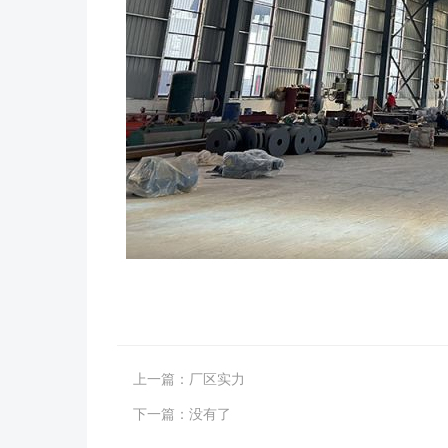
上一篇：
厂区实力
下一篇：
没有了