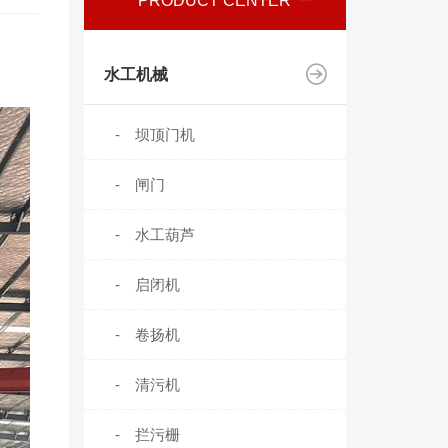
PRODUCT CENTER
水工机械
- 坝顶门机
- 闸门
- 水工葫芦
- 启闭机
- 卷扬机
- 清污机
- 拦污栅