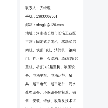
联系人：齐经理
手机：13839067551
邮箱：xhsgjx@126.com
地址：河南省长垣市长恼工业区
主营：固定式启闭机、移动式启
闭机、坝顶门机、清污机、钢闸
门、拦污栅、金结构、单(双)梁起
重机、桥(门)式起重机、液压设
备、电动平车、电动葫芦、吊
具、起重电气、起重配件、污水
处理设备、环保设备的制造、销
售、安装、维修、改造及技术咨