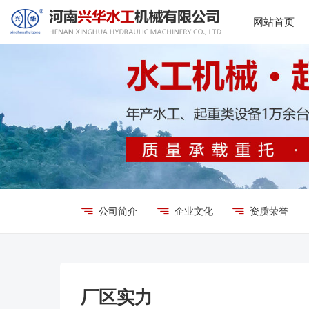
网站首页
公司简介
企业文化
资质荣誉
厂区实力